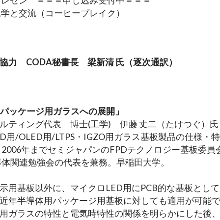
プレゼン　＝＝＝申し込み受付中＝＝＝
見学と交流（コーヒーブレイク）
力　CODA秘書長　梁新清 氏（逐次通訳）
半導体パッケージ用ガラスへの展開」
ティング代表　博士(工学)　伊藤 丈二（たけつぐ）氏
D用/OLED用/LTPS・IGZO用ガラス基板製品の仕様・
2006年までセミジャパンのFPDテクノロジー基板委員
半導体関連勉強会の代表を兼務。早稲田大学。
示用基板以外に、マイクロLED用にPCB的な基板とし
近年半導体用パッケージ用基板に対しても適用が可能
用ガラスの特性と電気時特性の関係を明らかにした後