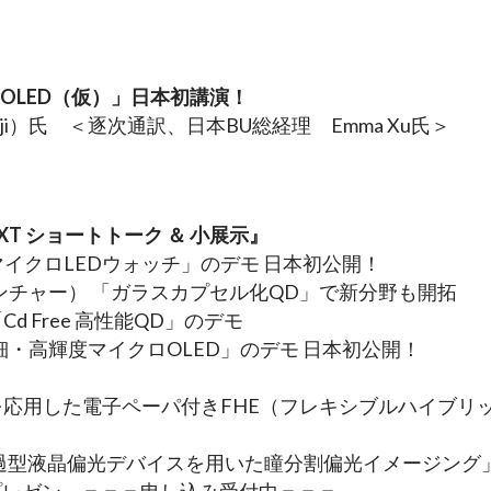
ロOLED（仮）」日本初講演！
anji）氏　＜逐次通訳、日本BU総経理　Emma Xu氏＞
XT ショートトーク ＆ 小展示』
「QD-マイクロLEDウォッチ」のデモ 日本初公開！
ベンチャー） 「ガラスカプセル化QD」で新分野も開拓
Cd Free 高性能QD」のデモ
超高精細・高輝度マイクロOLED」のデモ 日本初公開！
を応用した電子ペーパ付きFHE（フレキシブルハイブリ
学用透過型液晶偏光デバイスを用いた瞳分割偏光イメージング