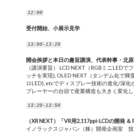
12:00
受付開始、小展示見学
13:00-13:20
開会挨拶と本日の趣旨講演、代表幹事・北原
（講演要旨） LCD NEXT（RGBミニLEDで
ッチを実現), OLED NEXT（タンデム化で輝度ア
ロLED), etcでディスプレー技術の進化
プレーヤーの台頭で産業構造も大きく変化し
13:20-13:50
（XR NEXT）「VR用2,117ppi-LCDの
イノラックスジャパン（株）開発企画室　技術