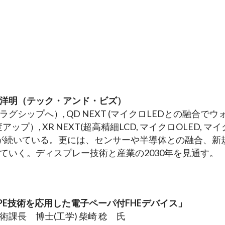
洋明（テック・アンド・ビズ）
フラグシップへ）, QD NEXT (マイクロLEDとの融合でウ
ップ）, XR NEXT(超高精細LCD, マイクロOLED, マイ
/深化が続いている。更には、センサーや半導体との融合、新
ていく。ディスプレー技術と産業の2030年を見通す。
開発 ＆ PE技術を応用した電子ペーパ付FHEデバイス」
課長　博士(工学) 柴崎 稔　氏