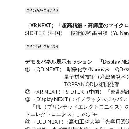
14:00-14:40
（XR NEXT）「超高精細・高輝度のマイク
SID-TEK（中国）　技術総監 禹男済（Yu N
14:40-15:30
デモ＆パネル展示セッション　『Display NE
① （QD NEXT）: 昭栄化学/Nanosys 
　　　　　　　   量子材料技術（産総研発
　　　　　　　   TOPPAN QD技術開発部　「
② （XR NEXT）: SIDTEK（中国） 「
③ （Display NEXT）: イノラックスジャパン
　「PE（プリンテッドエレクトロニクス）
ドエレクトロニクス）」のデモ
④ （LCD NEXT）: 高知工科大学「光