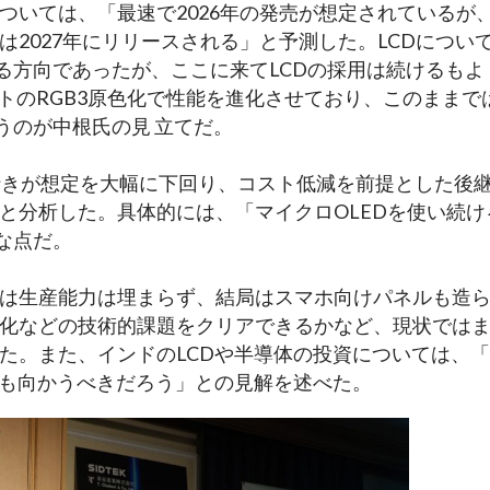
ついては、「最速で2026年の発売が想定されているが
2027年にリリースされる」と予測した。LCDについ
る方向であったが、ここに来てLCDの採用は続けるもよ
イトのRGB3原色化で性能を進化させており、このままで
うのが中根氏の見 立てだ。
初代の売れ行きが想定を大幅に下回り、コスト低減を前提とした後
と分析した。具体的には、「マイクロOLEDを使い続け
な点だ。
けでは生産能力は埋まらず、結局はスマホ向けパネルも造
化などの技術的課題をクリアできるかなど、現状では
た。また、インドのLCDや半導体の投資については、
にも向かうべきだろう」との見解を述べた。