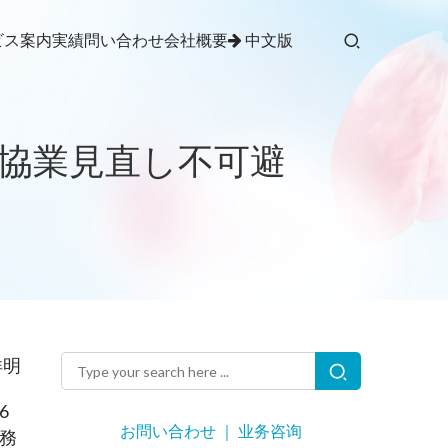
ビス案内
実績
問い合わせ
会社概要
中文版
協業見直し不可避
洋明
6
お問い合わせ ｜ 业务咨询
務