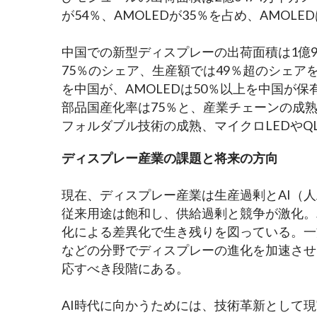
が54％、AMOLEDが35％を占め、AMOL
中国での新型ディスプレーの出荷面積は1億9
75％のシェア、生産額では49％超のシェアを
を中国が、AMOLEDは50％以上を中国が
部品国産化率は75％と、産業チェーンの成熟
フォルダブル技術の成熟、マイクロLEDやQ
ディスプレー産業の課題と将来の方向
現在、ディスプレー産業は生産過剰とAI（
従来用途は飽和し、供給過剰と競争が激化。
化による差異化で生き残りを図っている。一
などの分野でディスプレーの進化を加速させ
応すべき段階にある。
AI時代に向かうためには、技術革新として