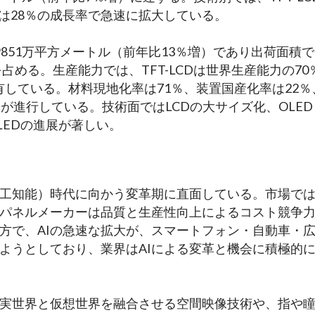
EDは28％の成長率で急速に拡大している。
851万平方メートル（前年比13％増）であり出荷面積
占める。生産能力では、TFT-LCDは世界生産能力の70
保有している。材料現地化率は71％、装置国産化率は22％
が進行している。技術面ではLCDの大サイズ化、OLED
LEDの進展が著しい。
人工知能）時代に向かう変革期に直面している。市場で
パネルメーカーは品質と生産性向上によるコスト競争
方で、AIの急速な拡大が、スマートフォン・自動車・
ようとしており、業界はAIによる変革と機会に積極的
現実世界と仮想世界を融合させる空間映像技術や、指や