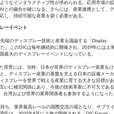
ようなインタラクティブ性が求められる。応用市場の
AIとの融合が鍵になる。さらには、産業連携として、
対応し、持続可能な産業を築く必要がある。
レーイベント
先端のディスプレー技術と産業を議論する「Display 
で立ち上げた。このDICは毎年継続的に開催され、2019年には上
国最大のディスプレーイベントになっている。
げた背景には、当時、日本が世界のディスプレー産業をけ
と、ディスプレー産業の基盤を支える日本の設備メー
ィスプレーを世界で戦える産業に育てる大きな目標が
互いに補完関係にあり、今後の技術革新に不可欠であ
国、台湾および世界の業界関係者も参加するようになった
実績を持ち、業界最高レベルの国際交流の場となり、サプラ
は、2025年8月に上海で開催される「DIC Forum」