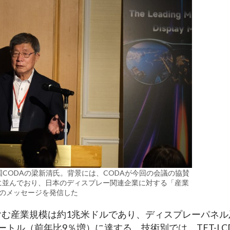
国CODAの梁新清氏。背景には、CODAが今回の会議の協賛
に並んでおり、日本のディスプレー関連企業に対する「産業
のメッセージを発信した
含む産業規模は約1兆米ドルであり、ディスプレーパネル
ートル（前年比9％増）に達する。技術別では、TFT-LC