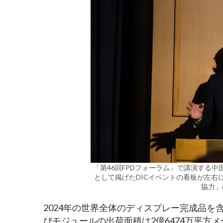
「第46回FPDフォーラム」で講演する中
として掲げたDICイベントの看板が左右
協力」
2024年の世界全体のディスプレー完成品を
びモジュールの出荷面積は2億6474万平方メ