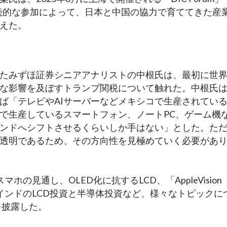
の継続的な参加によって、日本と中国の協力で育ててきた産
えた。
したみずほ証券シニアアナリストの中根氏は、最初に世
な影響を及ぼすトランプ関税について触れた。中根氏
ば「テレビやAIサーバーなどメキシコで生産されてい
で生産しているスマートフォン、ノートPC、ゲーム機
ンドへシフトさせるくらいしか手はない」とした。た
透明であるため、その方向性を見極めていく必要があ
の見通し、OLED化に抗するLCD、「AppleVision 
、インドのLCD投資と半導体投資など、様々なトピックに
を披露した。