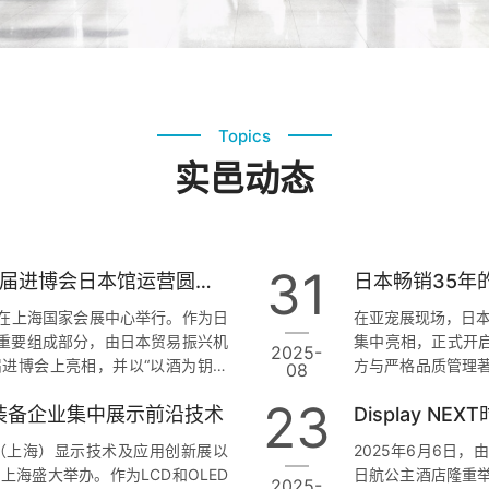
Topics
实邑动态
31
以酒为钥，开始新世界 —— 2025 第八届进博会日本馆运营圆满收官
 日 在上海国家会展中心举行。作为日
在亚宠展现场，日本知
项目的重要组成部分，由日本贸易振兴机
集中亮相，正式开启
2025-
在本届进博会上亮相，并以“以酒为钥，
方与严格品质管理著
08
 的酒类及相关食品产品。 今年的日
制造” 模式进入中
23
料与装备企业集中展示前沿技术
与食品的集中陈列，还设置了试饮
新疆霍尔果斯帅克新
台活动，通过多种方式向专业观众
相关产品已在日本、
际（上海）显示技术及应用创新展以
2025年6月6日，由
市场。 本次亚宠展
日在上海盛大举办。作为LCD和OLED
日航公主酒店隆重举行。
2025-