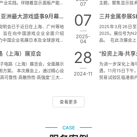
产业实践。伴随着显示面板产能和
主题，聚焦显示技
07
术壁垒突破、关键材料和制程设备
的专家、企业代表和研
07
东京电玩展2025中国说明会成功举办，亚洲最大游戏盛事9月幕张启幕
三井金属参展SEMI
家日本材料与装备企业联合出展，
前沿技术，展开了深
荣化学、三井金属、伊勢化学、田村
讲，明确提出“Displ
国区说明会已于近日在上海、广州等地
2025年3月26日
办，旨在向中国游戏企业全面介绍
2025。展位号为
2025-
助力中国企业拓展日本及全球游戏市
品。 ￼ 在此次展
04
副局长金建红与深圳市服务贸易协会
和特种陶瓷等产品
28
电路（上海）展览会
“投资上海·共
游戏产业作为数字文化出口的重要
司在材料科学方面的
府与行业协会将持续优化服务、搭
吸引了众多业内专
际电子电路（上海）展览会，全面展示
为进一步深化上海
…
先地位。 实邑文化（
用方案。 本次展会上，通过精心设
遇，11月15日下
2024-11
高可靠性·高散热性·高强度”三大产
贸易试验区临港新
端电子应用的多种高端电解铜箔产
海·共享未来”海外
可以清晰了解三井铜箔在导热性、
作主旨推介，中国
吸引了众多行业客户、合作伙伴及专
致辞。 参加此次
查看更多
BP、三菱UFJ银
CASE