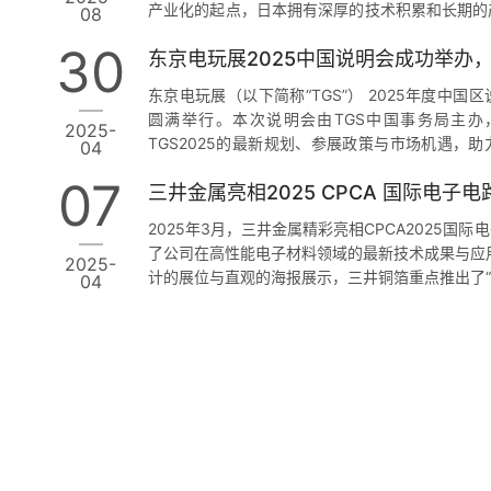
产业化的起点，日本拥有深厚的技术积累和长期的
08
供应链体系进一步向中国大陆转移，中日企业在技
30
供应等方面拥有众多合作机遇。本届日本展团由多
汇聚电气硝子、康肯、力森诺科、ZACROS、昭
东京电玩展（以下简称“TGS”） 2025年度中
制作所、KOBELCO、Quar…
圆满举行。本次说明会由TGS中国事务局主
2025-
TGS2025的最新规划、参展政策与市场机遇，
04
场。 2场说明会特邀上海市徐汇区文化和旅游局
07
三井金属亮相2025 CPCA 国际电子
副秘书长姚琪亿出席并致辞。两位领导一致表示，
组成部分，正迎来全球化发展的关键机遇。地方政
2025年3月，三井金属精彩亮相CPCA2025国
建平台，支持优秀游戏企业通过TGS这样的国际级
了公司在高性能电子材料领域的最新技术成果与应
2025-
计的展位与直观的海报展示，三井铜箔重点推出了“
04
品优势，涵盖适用于汽车、服务器、工业设备等高
品。通过精心设计的展位与直观的海报展示，观众
延展性及耐腐蚀性能方面的技术突破。 展位现场
业观众驻足交流，进一步巩固了三井铜箔…