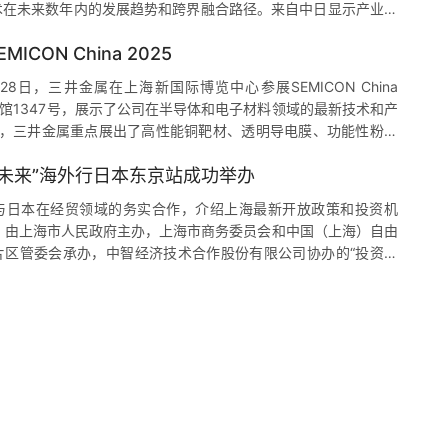
术在未来数年内的发展趋势和跨界融合路径。来自中日显示产业链
究机构齐聚一堂，围绕LCD、OLED、QD、XR、Micro LED等
CON China 2025
入的分享与交流。 Tech&Biz株式会社社长北原洋明发表主旨演
ay NEXT”所指的…
至28日，三井金属在上海新国际博览中心参展SEMICON China
N2馆1347号，展示了公司在半导体和电子材料领域的最新技术和产
会上，三井金属重点展出了高性能铜靶材、透明导电膜、功能性粉体
，广泛应用于半导体制造和高端电子设备领域。这些产品体现了公
享未来”海外行日本东京站成功举办
创新能力和对行业需求的深刻理解。 展会期间，三井金属的展位
业人士和潜在客户前来参观交流，进一步巩固了公司在行业内的领
与日本在经贸领域的务实合作，介绍上海最新开放政策和投资机
VER…
午，由上海市人民政府主办，上海市商务委员会和中国（上海）自由
片区管委会承办，中智经济技术合作股份有限公司协办的“投资上
行系列活动（日本东京站）成功举办。上海市委常委、副市长华源
驻日本公使施泳，日中经济协会及日本贸易振兴机构的代表出席并
上海投资论坛的有佳能、三井住友海上火灾保险、米思米、日经
行、兄弟工业、日本航空、津村、大仓、…