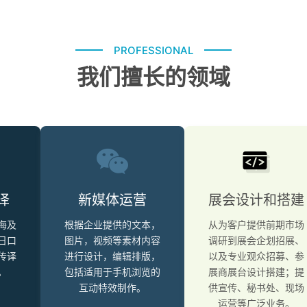
PROFESSIONAL
我们擅长的领域
译
新媒体运营
展会设计和搭建
海及
根据企业提供的文本，
从为客户提供前期市场
日口
图片，视频等素材内容
调研到展会企划招展、
传译
进行设计，编辑排版，
以及专业观众招募、参
。
包括适用于手机浏览的
展商展台设计搭建；提
互动特效制作。
供宣传、秘书处、现场
运营等广泛业务。