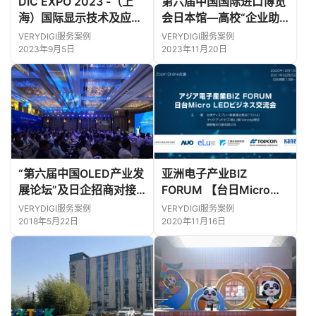
DIC EXPO 2023 -（上
第六届中国国际进口博览
海）国际显示技术及应用
会日本馆—高校“企业助
创新展惊艳开展，日本馆
理”尽心竭力!
VERYDIGI服务案例
VERYDIGI服务案例
亮眼引观众驻足！
2023年9月5日
2023年11月20日
“第六届中国OLED产业发
亚洲电子产业BIZ
展论坛”及日企招商对接
FORUM 【台日Micro
会
LED产业交流会】 ZOOM
VERYDIGI服务案例
VERYDIGI服务案例
在线会议和交流会
2018年5月22日
2020年11月16日