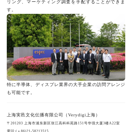
リング、マーケティング調査を手配することができま
す。
特に半導体、ディスプレ業界の大手企業の訪問アレンジ
も可能です。
上海実邑文化伝播有限公司（Verydigi上海）
〒201203 上海市浦东新区张江高科科苑路151号
华强大厦3楼A22室
電話:(＋86)21-58213515