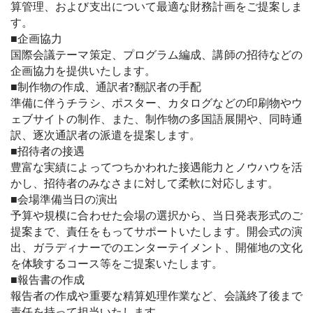
算管理、および支出について最適な財務計画をご提案しま
す。
■企画協力
国際会議テーマ策定、プログラム編成、講師の招待などの
企画協力を提供いたします。
■制作物の作成、通訳者?翻訳者の手配
準備に伴うチラシ、ポスター、カタログなどの印刷物やウ
ェブサイトの制作、また、制作物の多国語展開や、同時通
訳、逐次通訳者の派遣を提案します。
■招待者の接遇
豊富な実績によってつちかわれた接遇能力とノウハウを活
かし、招待者のみなさまに対して柔軟に対応します。
■会場準備当日の演出
予算や規模に合わせた会場の選択から、当日発表形式のご
提案まで、責任をもってサポートいたします。開会式の演
出、ガラディナーでのエンターテイメント、開催地の文化
を体験するコース等をご提案いたします。
■報告書の作成
報告者の作成や重要な精算処理作業など、会議終了後まで
責任を持って担当いたします。