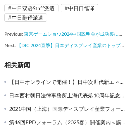
中日双语Staff派遣
中日口笔译
中日翻译派遣
Previous:
東京ゲームショウ2024中国説明会が成功裏に終了、9月に千葉でお会いしましょう！
Next:
【DIC 2024直撃】日本ディスプレイ産業のトップ企業が集結、最先端技術でグローバル市場を牽引
相关新闻
【日中オンラインで開催！】日中次世代新エネ車 BIZ FORUM
日本西村朝日法律事務所上海代表処10周年記念レセプション、盛大に開催
2021中国（上海）国際ディスプレイ産業フォーラムご案内
第46回FPDフォーラム（2025春）開催案内＜講演と交流＞