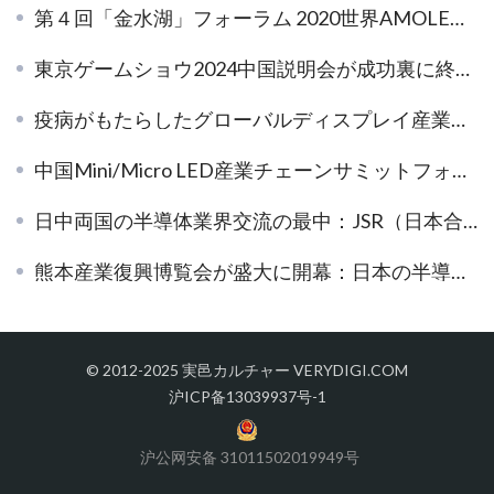
第４回「金水湖」フォーラム 2020世界AMOLEDエコロジカルチェーンサミット
東京ゲームショウ2024中国説明会が成功裏に終了、9月に千葉でお会いしましょう！
疫病がもたらしたグローバルディスプレイ産業への圧力、固安県が照らす産業の進むべき方向性
中国Mini/Micro LED産業チェーンサミットフォーラム国際中継 ご案内
日中両国の半導体業界交流の最中：JSR（日本合成ゴム株式会社）とESPEC（エスペック）を視察
熊本産業復興博覧会が盛大に開幕：日本の半導体産業の新たな未来を探る！
© 2012-2025 実邑カルチャー VERYDIGI.COM
沪ICP备13039937号-1
沪公网安备 31011502019949号