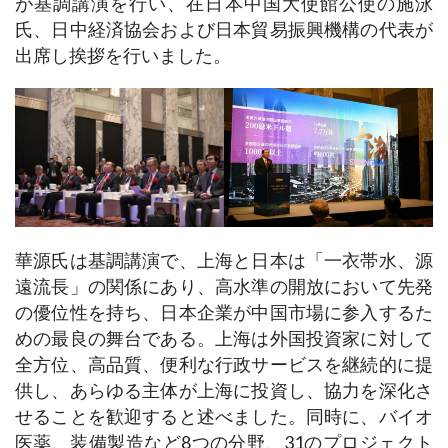
が基調講演を行い、在日本中国大使館公使の施泳
氏、日中経済協会および日本貿易振興機構の代表が
出席し挨拶を行いました。
華源氏は基調講演で、上海と日本は「一衣帯水、源
遠流長」の関係にあり、高水準の開放において先発
の優位性を持ち、日本企業が中国市場に参入するた
めの最良の舞台である。上海は外国投資家に対して
全方位、高品質、便利な行政サービスを継続的に提
供し、あらゆる主体が上海に投資し、協力を深化さ
せることを歓迎すると述べました。同時に、バイオ
医薬、装備製造など8つの分野、31のプロジェクト