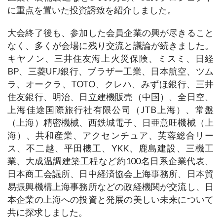
に重点を置いた投資誘致を紹介しました。
大会終了後も、参加した会員企業の興が尽きること
なく、多くが会場に残り交流と議論が続きました。
キヤノン、三井住友海上火災保険、ミスミ、日経
BP、三菱UFJ銀行、ブラザー工業、日本航空、ツム
ラ、オークラ、TOTO、クレハ、みずほ銀行、三井
住友銀行、明治、日立建機販売（中国）、全日空、
上海佳途国際旅行社有限公司（JTB上海）、常盤
（上海）精密機械、西鉄城電子、日亜意旺機械（上
海）、共和産業、アクセンチュア、芙蓉総合リー
ス、不二越、平田機工、YKK、鹿島建設、三機工
業、大成温調建築工程など約100名日系企業代表、
日本商工会議所、日中経済協会上海事務所、日本貿
易振興機構上海事務所などの政経機関が交流し、日
本企業の上海への投資と発展の美しい未来について
共に探求しました。