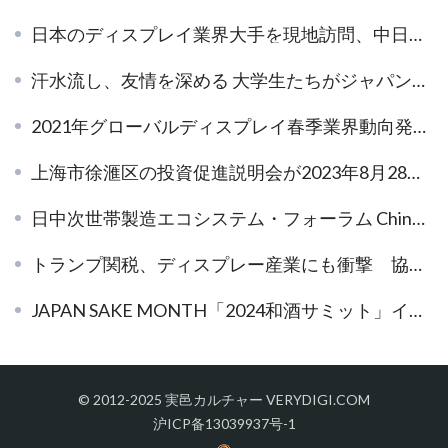
日本のディスプレイ業界大手を現地訪問、中日ディスプレイ産業の深い協力と交流が新章を切り開く！
汗水流し、友情を深める 大学生たちがジャパンパビリオンのアシスタントに！
2021年グローバルディスプレイ春季業界動向発表会が閉幕！
上海市徐滙区の投資促進説明会が2023年8月28日に東京のザ・プリンスタワー東京で開催された
日中次世帯製造エコシステム・フォーラム China EcoSystem 2019、東京で開催
トランプ関税、ディスプレー産業にも衝撃 協業見直し不可避
JAPAN SAKE MONTH「2024和酒サミット」イベントが成功裏に開催！
© 2012-2025 実邑カルチャー VERYDIGI.COM
沪ICP备13039937号-1