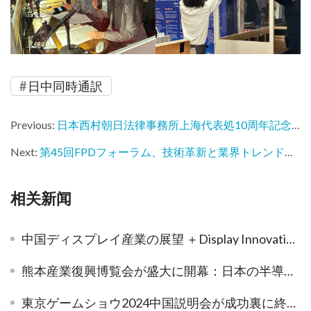
日中同時通訳
Previous:
日本西村朝日法律事務所上海代表処10周年記念レセプション、盛大に開催
Next:
第45回FPDフォーラム、技術革新と業界トレンドが一体となって成功裏に開催
相关新闻
中国ディスプレイ産業の展望 ＋Display Innovation China 2021説明会
熊本産業復興博覧会が盛大に開幕：日本の半導体産業の新たな未来を探る！
東京ゲームショウ2024中国説明会が成功裏に終了、9月に千葉でお会いしましょう！