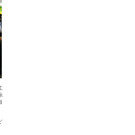
工
示
相
ビ