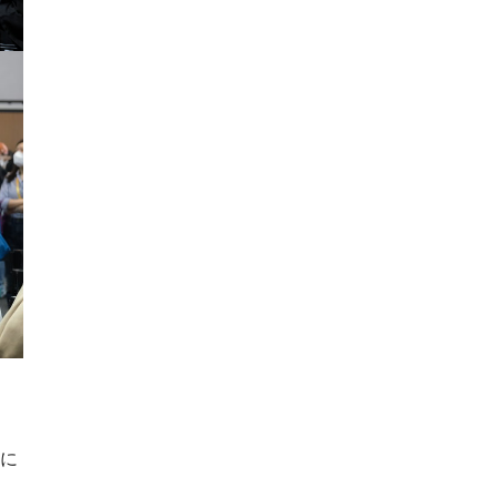
、
、
前に