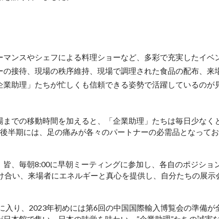
ーマンスやシェフによる料理ショーなど、多彩で充実したイベ
ーの接待、現場の秩序維持、現場で調理された食品の配布、来
企業助理」たちが忙しくも信頼できる姿勢で活躍しているのが
から会場までの移動時間を加えると、「企業助理」たちは毎日少なく
の後半期には、足の痛みが各々のパートナーの必需品となってお
。
皆、毎朝8:00に早朝ミーティングに参加し、各自のポジショ
助け合い、来場者にエネルギーと真心を提供し、自分たちの展示
に入り、2023年初めには第6回の中国国際輸入博覧会の準備が
日本館で集い、日本の味覚を味わい、”企業助理”たちの誠実