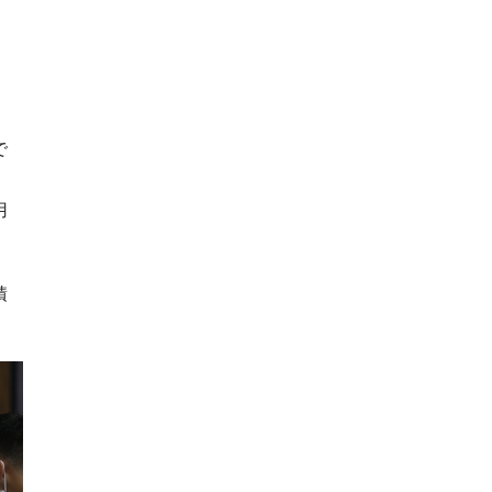
で
用
積