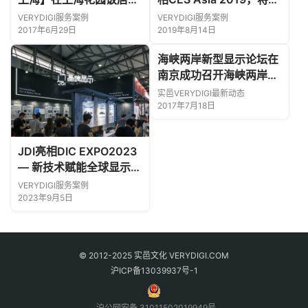
功举办
军中国消费类电子市场！
VERYDIGI服务案例
VERYDIGI服务案例
2017年6月29日
2019年8月14日
海峡两岸新型显示论坛在
南京成功召开
海峡两岸新
型显示论坛在南京成功召
实邑VERYDIGI最新动态
开
2017年7月18日
JDI亮相DIC EXPO2023
— 新技术赋能全球显示行
业
VERYDIGI服务案例
2023年9月5日
© 2012-2025 实邑文化 VERYDIGI.COM
沪ICP备13039937号-1
沪公网安备 31011502019949号