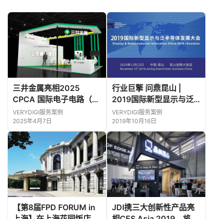
三井金属亮相2025
行业巨擎 问鼎昆山 |
CPCA 国际电子电路（上
2019国际新型显示与泛
海）展览会
半导体发展大会
VERYDIGI服务案例
VERYDIGI服务案例
2025年4月7日
2019年10月16日
【第8届FPD FORUM in
JDI携三大创新性产品亮
上海】在上海花园饭店成
相CES Asia 2019，将进