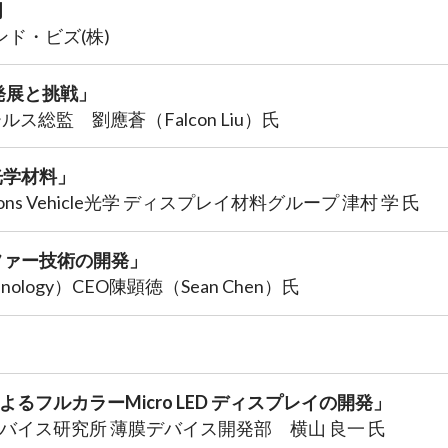
明
ンド・ビズ(株)
術の発展と挑戦」
ールス総監 劉應蒼（Falcon Liu）氏
光学材料」
lutions Vehicle光学 ディスプレイ材料グループ 津村 学 氏
ファー技術の開発」
echnology）CEO陳顕徳（Sean Chen）氏
板によるフルカラーMicro LED ディスプレイの開発」
デバイス研究所 薄膜デバイス開発部 横山 良一 氏