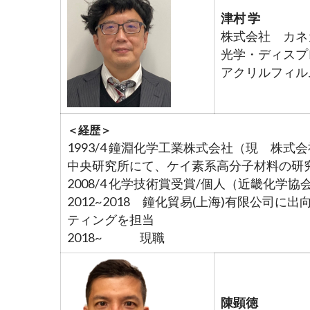
津村 学
株式会社 カネカ E&I
光学・ディスプ
アクリルフィル
＜経歴＞
1993/4 鐘淵化学工業株式会社（現 株式
中央研究所にて、ケイ素系高分子材料の研
2008/4 化学技術賞受賞/個人（近畿化学協
2012~2018 鐘化貿易(上海)有限公司
ティングを担当
2018~ 現職
陳顕徳