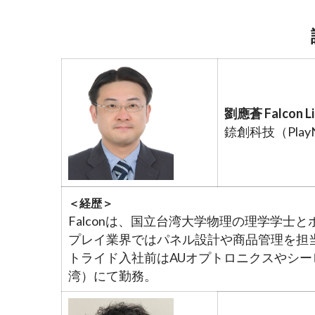
劉應蒼 Falcon L
錼創科技（PlayNit
＜経歴＞
Falconは、国立台湾大学物理の理学学
プレイ業界ではパネル設計や商品管理を担
トライド入社前はAUオプトロニクスやシ
湾）にて勤務。