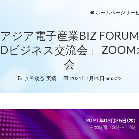
ホームページ
サー
アジア電子産業BIZ FORU
 LEDビジネス交流会」 ZO
会
实邑动态
,
実績
2021年1月25日 am5:22