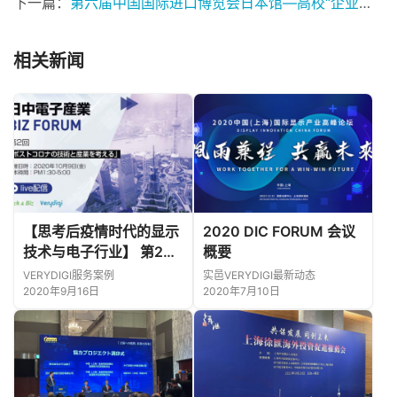
下一篇：
第六届中国国际进口博览会日本馆—高校“企业助理”尽心竭力!
相关新闻
【思考后疫情时代的显示
2020 DIC FORUM 会议
技术与电子行业】 第2届
概要
中日光电行业BIZ Forum
VERYDIGI服务案例
实邑VERYDIGI最新动态
2020年9月16日
2020年7月10日