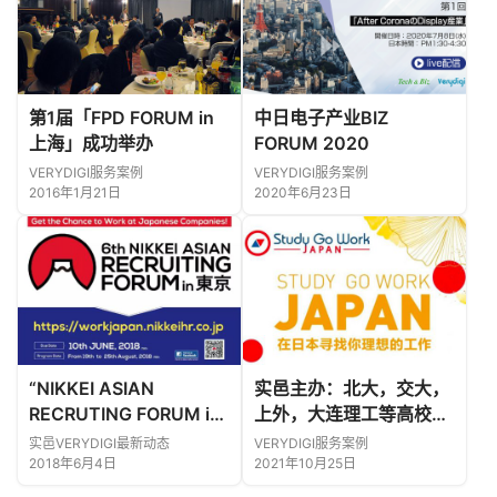
第1届「FPD FORUM in
中日电子产业BIZ
上海」成功举办
FORUM 2020
VERYDIGI服务案例
VERYDIGI服务案例
2016年1月21日
2020年6月23日
“NIKKEI ASIAN
实邑主办：北大，交大，
RECRUTING FORUM in
上外，大连理工等高校赴
东京”中国高校宣讲会成
日工作线下宣讲会开启！
实邑VERYDIGI最新动态
VERYDIGI服务案例
功举办。
2018年6月4日
2021年10月25日