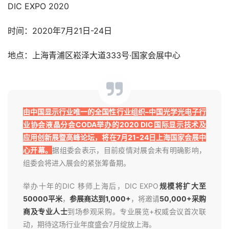
DIC EXPO 2020
时间：2020年7月21日-24日
地点：上海青浦区崧泽大道333号·国家会展中心
由中国显示行业唯一的全国性行业组织–中国光学光电子行
业协会液晶分会CODA举办的2020 DIC国际显示技术及
应用创新展暨高峰论坛，将在7月21-24日上海国家会展中
心开幕。
据组委会表示，目前疫情对展会未有明确影响，
组委会将进入展会的紧张筹备期。
举办十年的DIC 移师上海后，DIC EXPO
规模将扩大至
50000平米
，
参展商达到1,000+
，将邀请
50,000+采购
商及专业人士
到场参观采购。专业展览+权威会议首次联
动，期待这场行业年度盛会7月绽放上海。