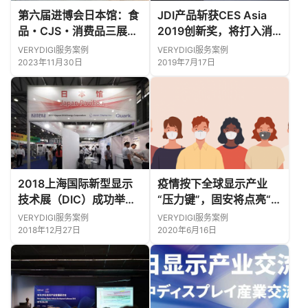
第六届进博会日本馆：食
JDI产品斩获CES Asia
品・CJS・消费品三展区
2019创新奖，将打入消
运营回顾
费级市场
VERYDIGI服务案例
VERYDIGI服务案例
2023年11月30日
2019年7月17日
2018上海国际新型显示
疫情按下全球显示产业
技术展（DIC）成功举
“压力键”，固安将点亮“指
办，日本馆引人瞩目！
明灯”
VERYDIGI服务案例
VERYDIGI服务案例
2018年12月27日
2020年6月16日