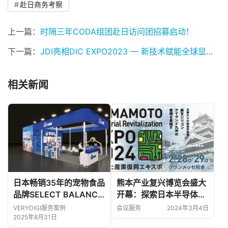
赴日商务考察
上一篇：
时隔三年CODA组团赴日访问团招募启动！
下一篇：
JDI亮相DIC EXPO2023 — 新技术赋能全球显示行业
相关新闻
日本畅销35年的宠物食品
熊本产业复兴博览会盛大
品牌SELECT BALANCE
开幕：探索日本半导体产
首次亮相亚宠展
业的新未来！
VERYDIGI服务案例
会议服务
2024年3月4日
2025年8月31日