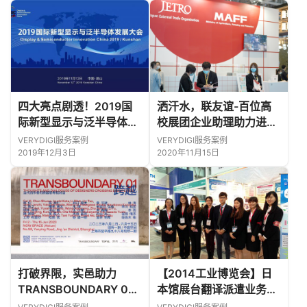
四大亮点剧透！2019国
洒汗水，联友谊-百位高
际新型显示与泛半导体发
校展团企业助理助力进博
展大会即将举行
会日本馆！
VERYDIGI服务案例
VERYDIGI服务案例
2019年12月3日
2020年11月15日
打破界限，实邑助力
【2014工业博览会】日
TRANSBOUNDARY 01
本馆展台翻译派遣业务
跨越展圆满举办!
JETRO【2014工業博覧