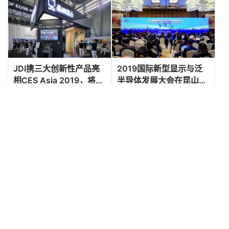
JDI携三大创新性产品亮
2019国际新型显示与泛
相CES Asia 2019，将进
半导体发展大会在昆山隆
军中国消费类电子市场！
重举行
VERYDIGI服务案例
VERYDIGI服务案例
2019年8月14日
2019年12月3日
日中电子设备论坛（演讲
JDI参展香港”Startup
与交流晚宴）
Launchpad”
实邑VERYDIGI最新动态
VERYDIGI服务案例
2023年11月20日
2018年10月19日