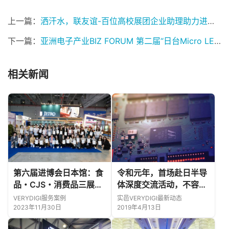
上一篇：
洒汗水，联友谊-百位高校展团企业助理助力进博会日本馆！
下一篇：
亚洲电子产业BIZ FORUM 第二届“日台Micro LED产业交流会” Zoom Online会议与交流会
相关新闻
第六届进博会日本馆：食
令和元年，首场赴日半导
品・CJS・消费品三展区
体深度交流活动，不容错
运营回顾
过!
VERYDIGI服务案例
实邑VERYDIGI最新动态
2023年11月30日
2019年4月13日