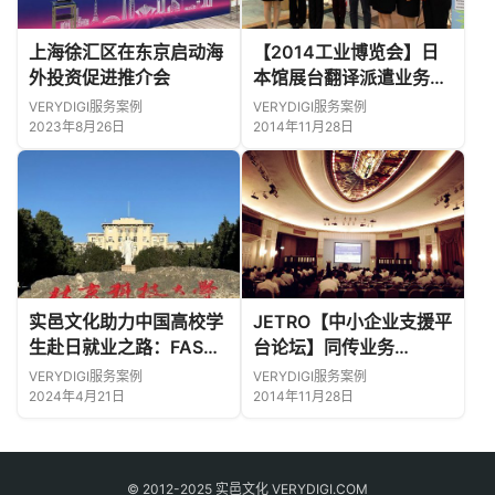
上海徐汇区在东京启动海
【2014工业博览会】日
外投资促进推介会
本馆展台翻译派遣业务
JETRO【2014工業博覧
VERYDIGI服务案例
VERYDIGI服务案例
会】ブース通訳業務を受
2023年8月26日
2014年11月28日
託しました
实邑文化助力中国高校学
JETRO【中小企业支援平
生赴日就业之路：FAST
台论坛】同传业务
OFFER项目宣讲
JETRO【中小企業プラッ
VERYDIGI服务案例
VERYDIGI服务案例
トフォーム】セミナー同
2024年4月21日
2014年11月28日
時通訳業務
© 2012-2025 实邑文化 VERYDIGI.COM