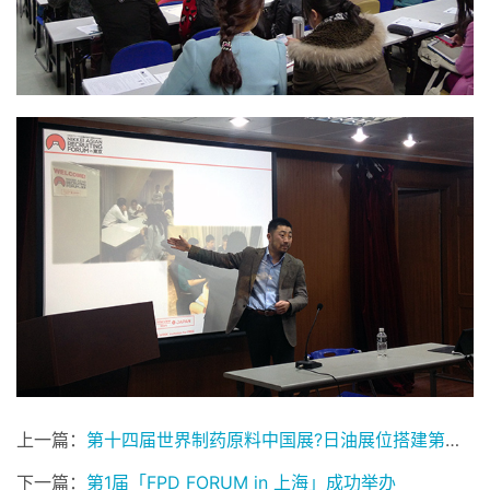
上一篇：
第十四届世界制药原料中国展?日油展位搭建
第１４回世界製薬原料中国展?日油ブース設営
下一篇：
第1届「FPD FORUM in 上海」成功举办