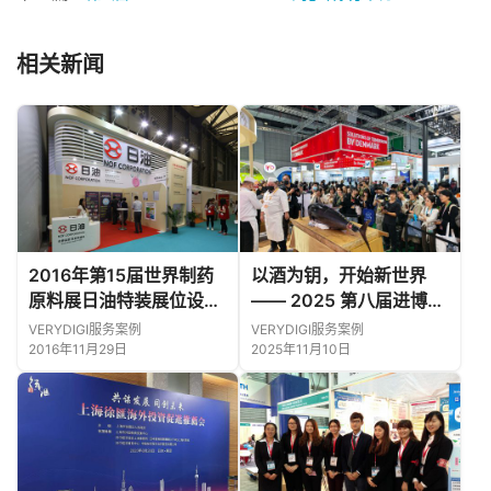
相关新闻
2016年第15届世界制药
以酒为钥，开始新世界
原料展日油特装展位设计
—— 2025 第八届进博会
搭建
2016年第15回世界
日本馆运营圆满收官
VERYDIGI服务案例
VERYDIGI服务案例
製薬原料展日油ブース特
2016年11月29日
2025年11月10日
別装飾