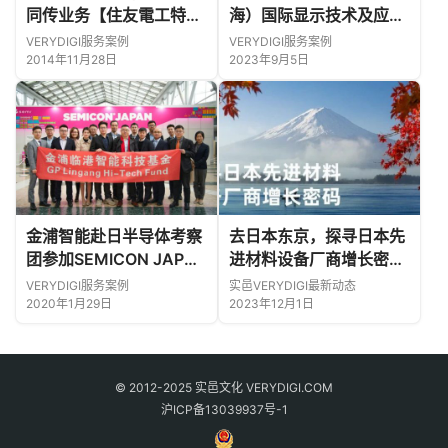
同传业务
【住友電工特約
海）国际显示技术及应用
店会議】同時通訳業務
创新展惊艳开展，日本馆
VERYDIGI服务案例
VERYDIGI服务案例
亮眼引观众驻足！
2014年11月28日
2023年9月5日
金浦智能赴日半导体考察
去日本东京，探寻日本先
团参加SEMICON JAPAN
进材料设备厂商增长密码
圆满成功
｜12月11日出发！
VERYDIGI服务案例
实邑VERYDIGI最新动态
2020年1月29日
2023年12月1日
© 2012-2025 实邑文化 VERYDIGI.COM
沪ICP备13039937号-1