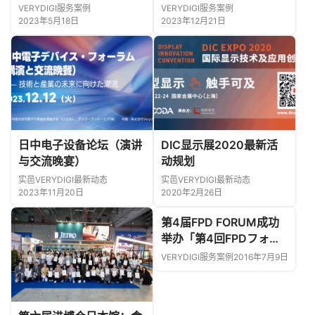
业并举办2023中日产业
作交流开启新篇章！
VERYDIGI服务案例
VERYDIGI服务案例
交流会
2023年5月18日
2023年12月21日
日中电子设备论坛（演讲
DIC显示展2020最新活
与交流晚宴）
动规划
实邑VERYDIGI最新动态
实邑VERYDIGI最新动态
2023年11月20日
2020年2月26日
第4届FPD FORUM成功
举办
「第4回FPDフォー
ラム in 上海」を開催し
VERYDIGI服务案例
2016年7月9日
ました