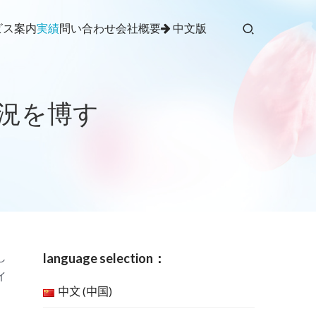
ビス案内
実績
問い合わせ
会社概要
中文版
況を博す
language selection：
し
イ
中文 (中国)