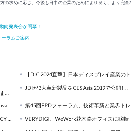
双方の求めに応じ、今後も日中の企業のためにより良く、より完全
界動向発表会が閉幕！
ォーラムご案内
【DIC 2024直撃】日本ディスプレイ産業のトップ企業が集結、最先端技術でグローバル市場を牽引
JDIが3大革新製品をCES Asia 2019で公開し、中国のコンシューマエレクトロニクス市場に進出し
した
1説明会
第45回FPDフォーラム、技術革新と業界トレンドが一体となって成功裏に開催
京で開催
VERYDIGI、WeWork花木路オフィスに移転