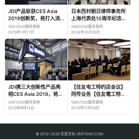
JDI产品斩获CES Asia
日本西村朝日律师事务所
2019创新奖，将打入消
上海代表处10周年纪念招
费级市场
待会圆满成功
VERYDIGI服务案例
VERYDIGI服务案例
2019年7月17日
2024年10月29日
JDI携三大创新性产品亮
【住友电工特约店会议】
相CES Asia 2019，将进
同传业务
【住友電工特約
军中国消费类电子市场！
店会議】同時通訳業務
VERYDIGI服务案例
VERYDIGI服务案例
2019年8月14日
2014年11月28日
© 2012-2025 实邑文化 VERYDIGI.COM