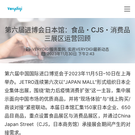
第六届进博会日本馆：食品・CJS・消费品
三展区运营回顾
VERYDIGI服务案例
,
实邑VERYDIGI最新动态
2023年11月30日 下午2:43
第六届中国国际进口博览会于2023年11月5日–10日在上海
举办。JETRO连续第六次以“JAPAN MALL”形式组织日本企
业集体出展，围绕“助力后疫情消费扩张”这一主旨，集中展
示面向中国市场的优质商品，并将“现场体验”与“线上购买/
商谈对接”紧密联动。本届日本馆汇集150家日本企业、650
品目商品，重点设置食品展区与消费品展区，并通过China 
Japan Street（CJS，日本商务馆）承接展会期间产生的对
接需求。