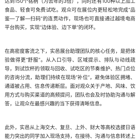
达到150个铭柄（为去年的3倍），同时还有100种以上加工
食品、轻食可免费试吃。观众可在展位内更轻松地完成“品
鉴—了解—扫码”的连贯动作，现场也可直接通过越境电商
平台购买，实现“边体验、边下单”的闭环。
在高密度客流之下，实邑展台助理团队的核心任务，是把体
验做得更“舒服”。从入口引导、区域提示、排队与动线疏
导，到试饮杯的领取与回收、试吃区的节奏维护、热门点位
的咨询分流，助理们持续在现场“补位”，避免体验区拥堵、
通道被占用、信息传递断层。面对观众关于产地、风味、饮
用方式与购买渠道的高频提问，团队也会及时协助沟通与解
答，让观众在最感兴趣的当下获得清晰信息。
此外，实邑从上海交大、复旦、上外、财大等高校选拔日语
能力突出的同学加入现场支持，在接待、沟通与信息转述上