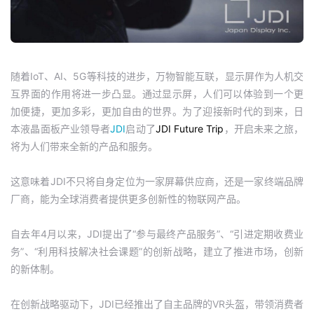
随着IoT、AI、5G等科技的进步，万物智能互联，显示屏作为人机交
互界面的作用将进一步凸显。通过显示屏，人们可以体验到一个更
加便捷，更加多彩，更加自由的世界。为了迎接新时代的到来，日
本液晶面板产业领导者
JDI
启动了
JDI Future Trip
，开启未来之旅，
将为人们带来全新的产品和服务。
这意味着JDI不只将自身定位为一家屏幕供应商，还是一家终端品牌
厂商，能为全球消费者提供更多创新性的物联网产品。
自去年4月以来，JDI提出了“参与最终产品服务”、“引进定期收费业
务”、“利用科技解决社会课题”的创新战略，建立了推进市场，创新
的新体制。
在创新战略驱动下，JDI已经推出了自主品牌的VR头盔，带领消费者