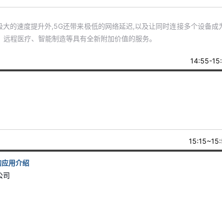
极大的速度提升外,5G还带来极低的网络延迟,以及让同时连接多个设备成
驾驶、远程医疗、智能制造等具有全新附加价值的服务。
14:55-15
15:15~15
y的应用介绍
公司