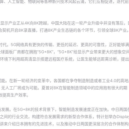
计算、人工智能、物联网等各种新兴技术风起云涌，它们互相促进，迭代前
球显示产业正从4K向8K跨越，中国大陆在这一轮产业升级中并没有落后，
会契机开启8K录直播，打通8K产业生态链的各个环节，引领全球8K产业
新时代。5G网络具有更快的传输、更低的延迟、更高的可靠性，正好能够
面板厂商都在拥抱“5G+8K”，“5G+8K”给显示产业带来更大的想象空
G环境下利用超高清显示搭建远程医疗系统，让医生能够远距离诊断，提
济赋能。在新一轮经济的变革中，各国都在争夺制造制造或者工业4.0的高地
无人工厂将成为可能。夏普对8K在智能制造领域中的应用抱有很大的期
效提高生产效率。
发展。在5G+8K的技术背景下，智能制造发展速度正在加快。中日两国
之间的行业交流，构建符合发展需求的新型合作体系，特计划举办Displa
的演讲来介绍日本拥有的先进技术，以及推动中日两国更深层次的合作体制构