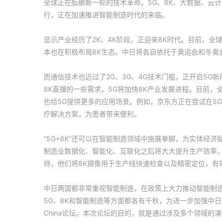
全球正在酝酿新一轮的技术革命。5G、8K、大数据、云
行，正在加速推进智能制造时代的来临。
显示产业经历了2K、4K阶段，正迎来8K时代。目前，全
本也在积极布局8K生态。中日将各自依托于奥运会和冬奥
而通信技术也迈过了2G、3G、4G技术门槛，正开启5G
8K直播的一些需求，5G将加快8K产业发展进程。目前，全球
也给5G提供更多的应用场景。例如，京东方正在尝试在5
疗解决方案，为患者带来便利。
“5G+8K”还可以在智能制造领域中施展拳脚，为实体经
制造业数据化、智能化、互联化之后将大大提升生产效率，
待，他们将8K摄像用于生产线快速检查以及精密定位，有
中日两国都非常重视智能制造，在政策上大力推动智能制造
5G、8K和智能制造等方面都各有千秋，为进一步加强中日
China论坛。本次论坛的目的，就是通过涉及多个领域