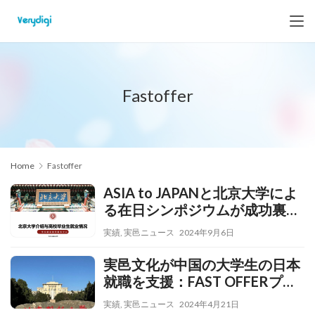
Fastoffer
Home
Fastoffer
ASIA to JAPANと北京大学によ
る在日シンポジウムが成功裏に
開催​
実績
,
実邑ニュース
2024年9月6日
実邑文化が中国の大学生の日本
就職を支援：FAST OFFERプロ
ジェクト説明会
実績
,
実邑ニュース
2024年4月21日