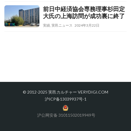
前日中経済協会専務理事杉田定
大氏の上海訪問が成功裏に終了
実績
,
実邑ニュース
2024年3月22日
© 2012-2025 実邑カルチャー VERYDIGI.COM
沪ICP备13039937号-1
沪公网安备 31011502019949号