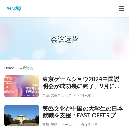
会议运营
Home
会议运营
東京ゲームショウ2024中国説
明会が成功裏に終了、9月に千
葉でお会いしましょう！
実績
,
実邑ニュース
2024年6月3日
実邑文化が中国の大学生の日本
就職を支援：FAST OFFERプロ
ジェクト説明会
実績
,
実邑ニュース
2024年4月21日