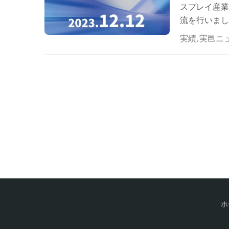
スプレイ産業
流を行いまし
兼秘書長の梁
実績
,
実邑ニ
ターの特…
ホ