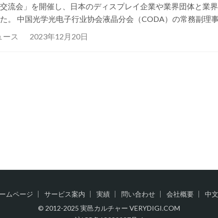
交流会」を開催し、日本のディスプレイ企業や業界団体と業界
た。 中国光学光电子行业协会液晶分会（CODA）の常務副理
新清、国家工信部电子科技委の副主任兼中国工程院戦略諮問セ
ュース
2023年12月20日
ームページ
サービス案内
実績
問い合わせ
会社概要
中
© 2012-2025 実邑カルチャー VERYDIGI.COM