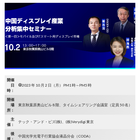
開催
日
2023 年 10 月 2 日（月） PM1 時～PM5 時
時：
開催
場
東京秋葉原奥山ビル 8 階、タイムシェアリング会議室（定員 50 名）
所：
主
テック・アンド・ビズ(株)、(株)Verydigi 東京
催：
後
中国光学光電子行業協会液晶分会（CODA）
援：