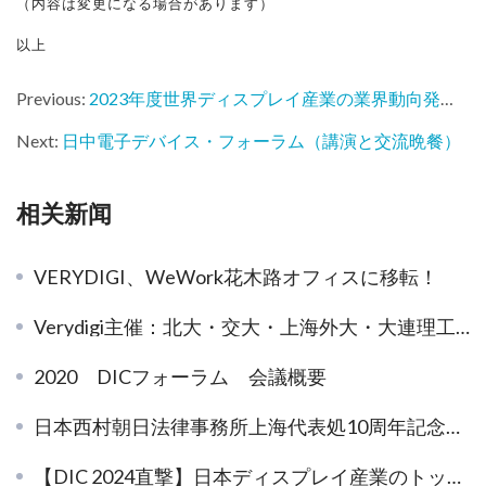
（内容は変更になる場合があります）
以上
Previous:
2023年度世界ディスプレイ産業の業界動向発表会
Next:
日中電子デバイス・フォーラム（講演と交流晩餐）
相关新闻
VERYDIGI、WeWork花木路オフィスに移転！
Verydigi主催：北大・交大・上海外大・大連理工大など大学生向け日本就職オフラインセミナー開催！
2020 DICフォーラム 会議概要
日本西村朝日法律事務所上海代表処10周年記念レセプション、盛大に開催
【DIC 2024直撃】日本ディスプレイ産業のトップ企業が集結、最先端技術でグローバル市場を牽引