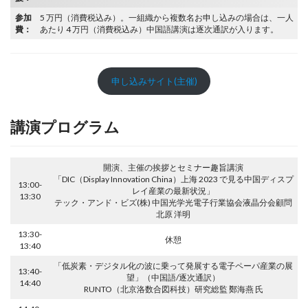
参加
5 万円（消費税込み）。一組織から複数名お申し込みの場合は、一人
費：
あたり 4 万円（消費税込み）中国語講演は逐次通訳が入ります。
申し込みサイト(主催)
講演プログラム
開演、主催の挨拶とセミナー趣旨講演
「DIC（Display Innovation China）上海 2023 で見る中国ディスプ
13:00-
レイ産業の最新状況」
13:30
テック・アンド・ビズ(株) 中国光学光電子行業協会液晶分会顧問
北原 洋明
13:30-
休憩
13:40
「低炭素・デジタル化の波に乗って発展する電子ペーパ産業の展
13:40-
望」（中国語/逐次通訳）
14:40
RUNTO（北京洛数合図科技）研究総監 鄭海燕 氏