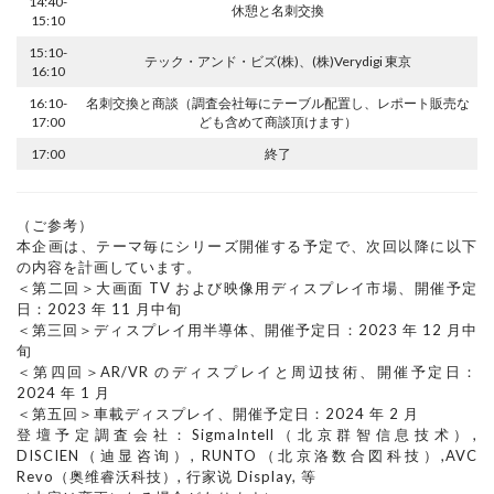
14:40-
休憩と名刺交換
15:10
15:10-
テック・アンド・ビズ(株)、(株)Verydigi 東京
16:10
16:10-
名刺交換と商談（調査会社毎にテーブル配置し、レポート販売な
17:00
ども含めて商談頂けます）
17:00
終了
（ご参考）
本企画は、テーマ毎にシリーズ開催する予定で、次回以降に以下
の内容を計画しています。
＜第二回＞大画面 TV および映像用ディスプレイ市場、開催予定
日：2023 年 11 月中旬
＜第三回＞ディスプレイ用半導体、開催予定日：2023 年 12 月中
旬
＜第四回＞AR/VR のディスプレイと周辺技術、開催予定日：
2024 年 1 月
＜第五回＞車載ディスプレイ、開催予定日：2024 年 2 月
登壇予定調査会社：SigmaIntell（北京群智信息技术）, 
DISCIEN（迪显咨询）, RUNTO（北京洛数合図科技）,AVC 
Revo（奥维睿沃科技）, 行家说 Display, 等