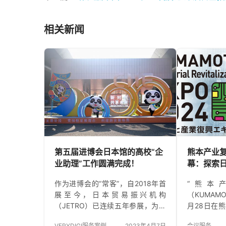
相关新闻
第五届进博会日本馆的高校“企
熊本产业
业助理”工作圆满完成！
幕：探索
未来！
作为进博会的“常客”，自2018年首
“熊本
展至今，日本贸易振兴机构
（KUMAMO
（JETRO）已连续五年参展，为中
月28日在熊本
日贸易牵线搭桥。2022年是中日邦
行，这场为
VERYDIGI服务案例
2023年4月7日
会议服务