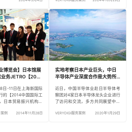
旨在推动灾后的创造性
2014年进入中国市场以来，已经深
现“日本半导体新基地”的
耕本地法律服务领域十年，为中日
 开幕仪式上，熊本县知
企业提供了无数高质量的法律咨询
以及台湾高雄市副市长
和解决方案，显示出卓越的专业能
宾出席，共同见证了这
力。 此次纪念活动由实邑文化负责
的启动。 会场汇聚了来
运营，确保了整个活动的流畅和高
内外以及台湾的270家半
质量。具体服务活动流程管理、现
业，将近1万名观众参
场技术支持、摄影摄像等服务。
Y、TOK（东京应化）、
TEL）等大企业来积极展
的最新技术。 其中最引
工业博览会】日本馆展
实地考察日本产业巨头，中日
…
遣业务
JETRO【2014
半导体产业深度合作是大势所
会】ブース通訳業務
趋
1月8日-11日在上海新国际
近日，中国半导体业赴日半导体考
ました
行的【2014中国国际工
察团对4家日本半导体龙头企业进行
，日本贸易振兴机构在
了访问和交流，多方共同展望中日
技术设备展】内设置日
半导体产业合作前景。
服务案例
2014年11月28日
VERYDIGI服务案例
2020年1月29日
60家日本企业参展。我
馆提供展台助理兼翻译
貿易振興機構が2014年