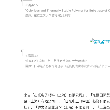
＜演讲2＞
“Colorless and Thermally Stable Polymer for Substrate of O
讲师：东京工艺大学教授?松本利彦
＜講演3＞
“中国EV革命和一带一路战略带来的巨大价值链”
讲师：日中经济协会专务理事（前内阁官房审议官亚洲经济负责
来自
「
出光电子材料（上海）有限公司
」
、
「
东丽国际贸
易（上海）有限公司」、「
日东电工（中国）投资有限公
社」、
「迪文普企业咨询（上海）有限公司」、
「上海凸