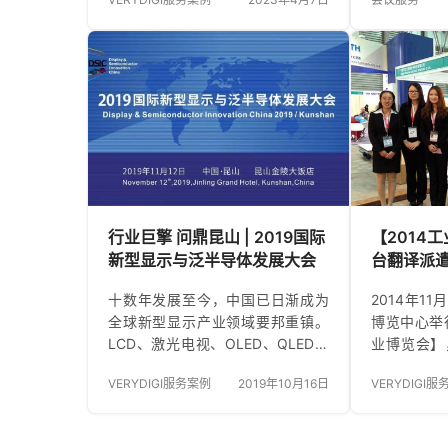
交正常化50周年，本次进博之约也
首次举办，
被认定为中日邦交正常化50周年活
复兴，并实
动的一环，有近80家企业与团体在
宏伟目标。
JETRO的协助下来到进博会，约
事蒲岛郁夫
1000种商品亮相日本馆。
罗达生等嘉
一创新盛事
自熊本、国
导体相关企
观。SON
东京电子（
示熊本工厂
行业巨擎 问鼎昆山 | 2019国际
【2014
人瞩目的是
新型显示与泛半导体发展大会
台翻译派
工業博覧
十数年发展至今，中国已日渐成为
2014年1
を受託し
全球新型显示产业领域要邦重镇。
博览中心举
LCD、激光电视、OLED、QLED等
业博览会】
不同的新型显示技术在中国市场兴
【工业环保
VERYDIGI服务案例
2019年10月16日
VERYDIGI
起，显示产业进入一个“百花齐放，
本馆，共有
百家争鸣”的时代。与此同时，
公司为日本
5G、物联网、人工智能技术不断落
服务。 日本