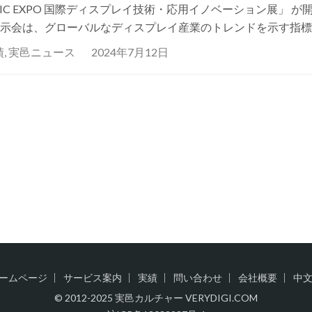
IC EXPO 国際ディスプレイ技術・応用イノベーション展」 が
示会は、グローバルなディスプレイ産業のトレンドを示す指標
であり、今年は特設された 「ジャパンパビリオン」 に JDI、…
績
,
実邑ニュース
2024年7月12日
ームページ
サービス案内
実績
問い合わせ
会社概要
中
© 2012-2025 実邑カルチャー VERYDIGI.COM