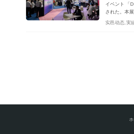
イベント 「D
された。本展
も言える存在
实邑动态
,
実
ホ