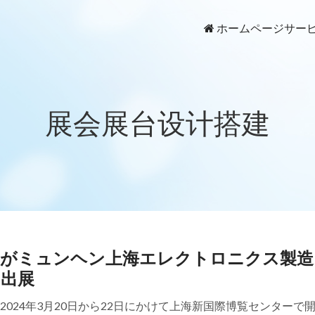
ホームページ
サー
展会展台设计搭建
属がミュンヘン上海エレクトロニクス製造
に出展
2024年3月20日から22日にかけて上海新国際博覧センターで