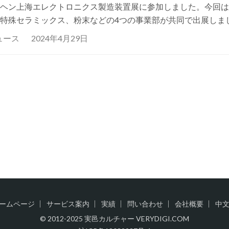
ヘン上海エレクトロニクス製造装置展に参加しました。今回は
特殊セラミックス、粉末などの4つの事業部が共同で出展しま
示会は、総面積75,000平方メートルの規模で、世界中から900
ュース
2024年4月29日
ームページ
サービス案内
実績
問い合わせ
会社概要
中
© 2012-2025 実邑カルチャー VERYDIGI.COM