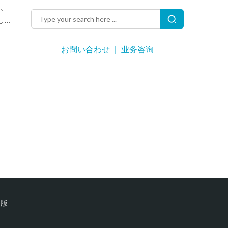
、
し
社以
お問い合わせ ｜ 业务咨询
文版