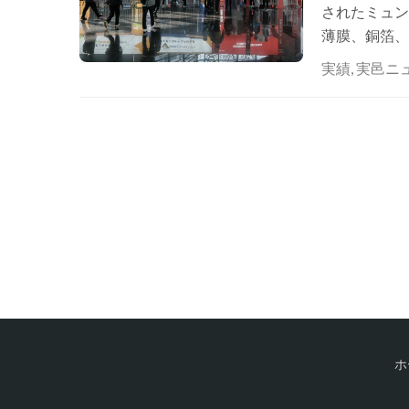
されたミュン
薄膜、銅箔、
た。 この展
実績
,
実邑ニ
上…
ホ