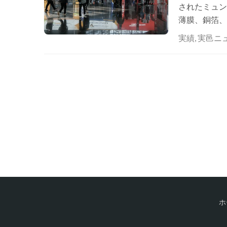
されたミュン
薄膜、銅箔、
た。 この展
実績
,
実邑ニ
上…
ホ