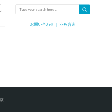
、
し
社以
お問い合わせ ｜ 业务咨询
文版