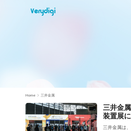
Home
三井金属
三井金
装置展
三井金属は、