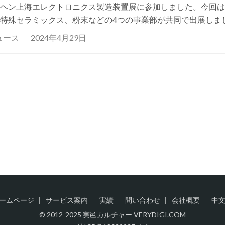
ヘン上海エレクトロニクス製造装置展に参加しました。今回は
特殊セラミックス、粉末などの4つの事業部が共同で出展しま
示会は、総面積75,000平方メートルの規模で、世界中から900
ュース
2024年4月29日
ームページ
サービス案内
実績
問い合わせ
会社概要
中
© 2012-2025 実邑カルチャー VERYDIGI.COM