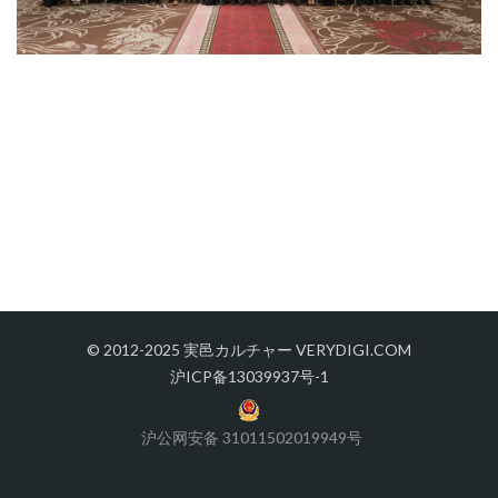
© 2012-2025 実邑カルチャー VERYDIGI.COM
沪ICP备13039937号-1
沪公网安备 31011502019949号