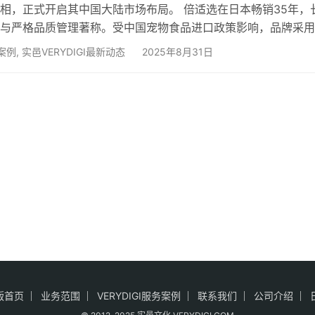
相，正式开启其中国大陆市场布局。 倍适选在日本畅销35年，
与严格品质管理著称。受中国宠物食品进口政策影响，品牌采用
+ 中国制造” 模式进入中国市场——核心配方与生产技术由日本母
务案例
,
实邑VERYDIGI最新动态
2025年8月31日
基地位于新疆霍尔果斯帅克新帅生产基地，确保产品在合规前提
标准。 目前，相关产品已在日本、台湾及香港市场销售，并计
月 正式进入中国大陆市场。 本次亚宠展展台由…
版首页
业务范围
VERYDIGI服务案例
联系我们
公司介绍