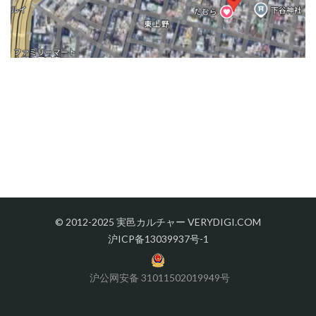
© 2012-2025 実邑カルチャー VERYDIGI.COM
沪ICP备13039937号-1
沪公网安备 31011502019949号